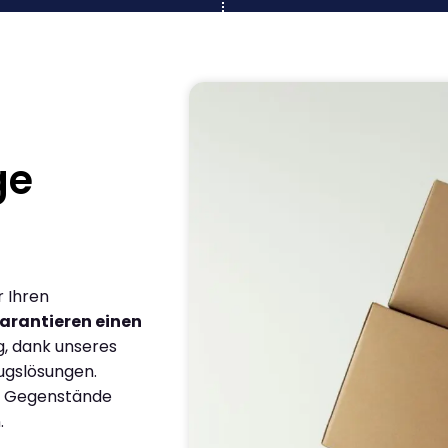
ge
r Ihren
arantieren einen
g, dank unseres
ugslösungen.
en Gegenstände
.