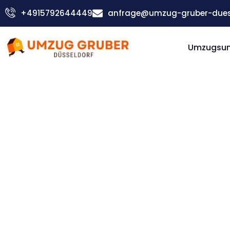
Zum
+4915792644449
anfrage@umzug-gruber-duess
Inhalt
springen
Umzugsu
Günstiger Oslo Umzug
Umzug
Düsseldorf