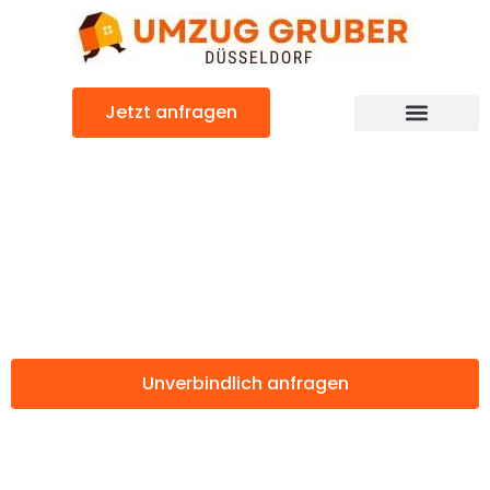
Zum
Inhalt
springen
Jetzt anfragen
Günstiger Molde Umzug
Umzug
Düsseldorf Molde
Unverbindlich anfragen
Weitere Informationen