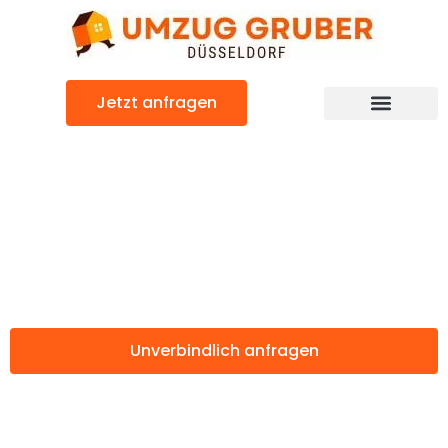
Zum
Inhalt
springen
Jetzt anfragen
Günstiger Turin Umzug
Umzug
Düsseldorf Turin
Unverbindlich anfragen
Weitere Informationen