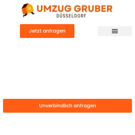
Zum
Inhalt
springen
Jetzt anfragen
Günstiger Padua Umzug
Umzug
Düsseldorf Padua
Unverbindlich anfragen
Weitere Informationen