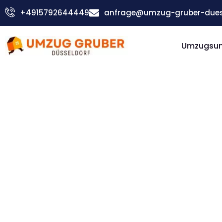
Zum
+4915792644449
anfrage@umzug-gruber-duess
Inhalt
springen
Umzugsu
Günstiger Lüttich Umzug
Umzug
Düsseldorf