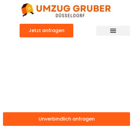
Zum
Inhalt
springen
Jetzt anfragen
Günstiger Brüssel Umzug
Umzug
Düsseldorf
Brüssel
Unverbindlich anfragen