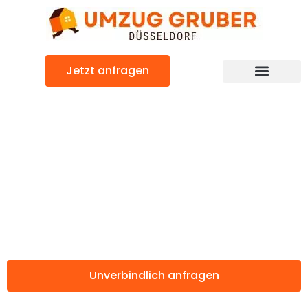
Zum
Inhalt
springen
Jetzt anfragen
Günstiger Petange Umzug
Umzug
Düsseldorf
Petange
Unverbindlich anfragen