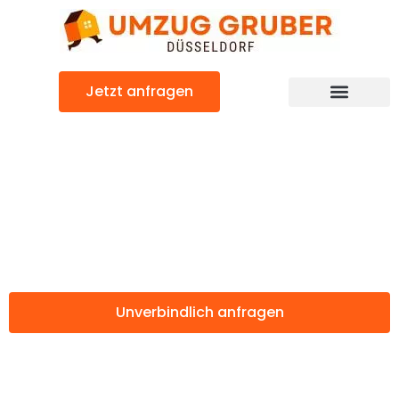
Zum
Inhalt
springen
Jetzt anfragen
Günstiger Iraklio Umzug
Umzug
Düsseldorf Iraklio
Unverbindlich anfragen
Weitere Informationen