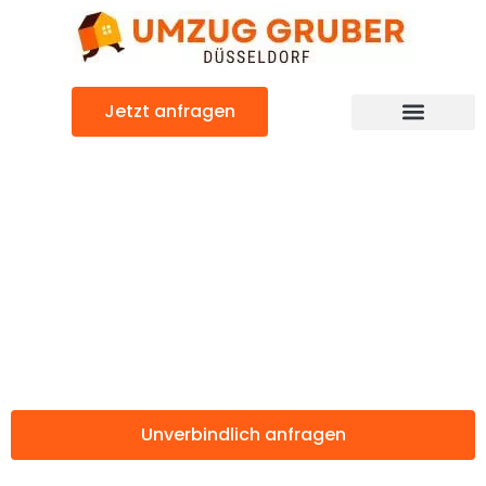
Zum
Inhalt
springen
Jetzt anfragen
Günstiger Le Havre Umzug
Umzug
Düsseldorf Le
Havre
Unverbindlich anfragen