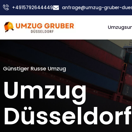
Zum
+4915792644449
anfrage@umzug-gruber-duess
Inhalt
springen
Umzugsu
Günstiger Russe Umzug
Umzug
Düsseldorf